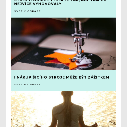
NEJVÍCE VYHOVOVALY
SVET V OBRAZE
I NÁKUP ŠICÍHO STROJE MŮŽE BÝT ZÁŽITKEM
SVET V OBRAZE