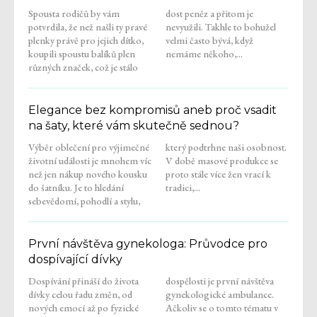
Spousta rodičů by vám
dost peněz a přitom je
potvrdila, že než našli ty pravé
nevyužili. Takhle to bohužel
plenky právě pro jejich dítko,
velmi často bývá, když
koupili spoustu balíků plen
nemáme někoho,...
různých značek, což je stálo
Elegance bez kompromisů aneb proč vsadit
na šaty, které vám skutečně sednou?
Výběr oblečení pro výjimečné
který podtrhne naši osobnost.
životní události je mnohem víc
V době masové produkce se
než jen nákup nového kousku
proto stále více žen vrací k
do šatníku. Je to hledání
tradici,...
sebevědomí, pohodlí a stylu,
První návštěva gynekologa: Průvodce pro
dospívající dívky
Dospívání přináší do života
dospělosti je první návštěva
dívky celou řadu změn, od
gynekologické ambulance.
nových emocí až po fyzické
Ačkoliv se o tomto tématu v