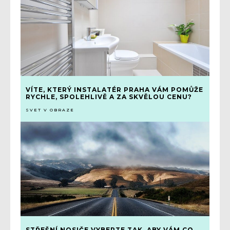
VÍTE, KTERÝ INSTALATÉR PRAHA VÁM POMŮŽE
RYCHLE, SPOLEHLIVĚ A ZA SKVĚLOU CENU?
SVET V OBRAZE
STŘEŠNÍ NOSIČE VYBERTE TAK, ABY VÁM CO