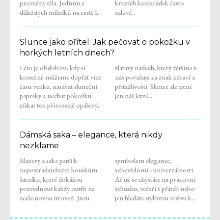
proměny těla. Jedním z
kruzích kamarádek často
důležitých milníků na cestě k
mluví...
Slunce jako přítel: Jak pečovat o pokožku v
horkých letních dnech?
Léto je obdobím, kdy si
zlatavý nádech, který většina z
konečně můžeme dopřát více
nás považuje za znak zdraví a
času venku, nasávat sluneční
přitažlivosti. Slunce ale není
paprsky a nechat pokožku
jen náš letní...
získat ten přirozeně opálený,
Dámská saka – elegance, která nikdy
nezklame
Blazery a saka patří k
symbolem elegance,
nepostradatelným kouskům
sebevědomí i univerzálnosti.
šatníku, které dokážou
Ať už se chystáte na pracovní
pozvednout každý outfit na
schůzku, večeři s přáteli nebo
zcela novou úroveň. Jsou
jen hledáte stylovou vrstvu k...