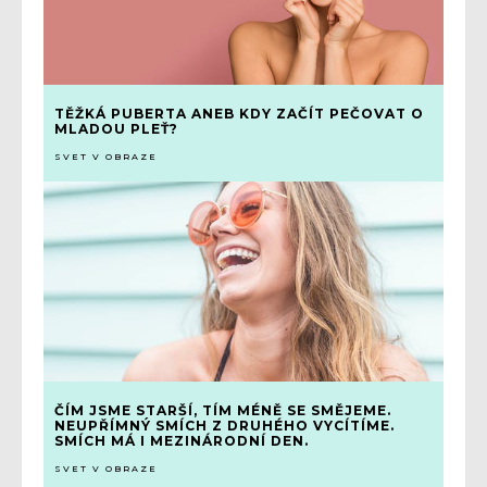
TĚŽKÁ PUBERTA ANEB KDY ZAČÍT PEČOVAT O
MLADOU PLEŤ?
SVET V OBRAZE
ČÍM JSME STARŠÍ, TÍM MÉNĚ SE SMĚJEME.
NEUPŘÍMNÝ SMÍCH Z DRUHÉHO VYCÍTÍME.
SMÍCH MÁ I MEZINÁRODNÍ DEN.
SVET V OBRAZE