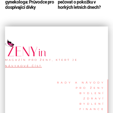
gynekologa: Průvodce pro
pečovat o pokožku v
dospívající dívky
horkých letních dnech?
MAGAZÍN PRO ŽENY, KTERÝ JE
NÁVYKOVÉ ČÍST
RADY A NÁVODY
PRO ŽENY
BYDLENÍ
ZDRAVÍ
BYDLENÍ
FINANCE