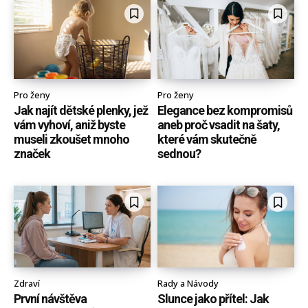
Pro ženy
Pro ženy
Jak najít dětské plenky, jež
Elegance bez kompromisů
vám vyhoví, aniž byste
aneb proč vsadit na šaty,
museli zkoušet mnoho
které vám skutečně
značek
sednou?
Zdraví
Rady a Návody
První návštěva
Slunce jako přítel: Jak