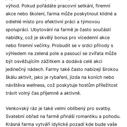
výhod. Pokud pořádáte pracovní setkání,
firemní
akce
nebo školení, farma může poskytnout klidné a
odlehlé místo pro efektivní práci a týmovou
spolupráci. Ubytování na farmě je často součástí
nabídky, což je skvělý bonus pro vícedenní akce
nebo
firemní večírky
. Probudit se v srdci přírody s
výhledem na zelená pole a pasoucí se zvířata může
být osvěžujícím zážitkem a dodává celé akci
jedinečný nádech. Farmy také často nabízejí širokou
škálu aktivit, jako je rybaření, jízda na koních nebo
návštěva wellness, což poskytuje hostům příležitost
trávit volný čas příjemně a aktivně.
Venkovský ráz je také velmi oblíbený pro svatby.
Svatební obřad na farmě přináší romantiku a pohodu.
Krásná farma vytváří idylické pozadí kde bude vaše