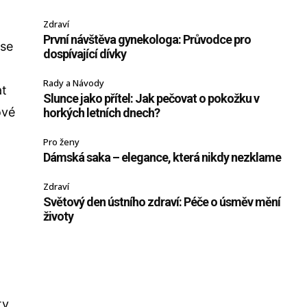
y
Zdraví
První návštěva gynekologa: Průvodce pro
 se
dospívající dívky
Rady a Návody
at
Slunce jako přítel: Jak pečovat o pokožku v
ové
horkých letních dnech?
Pro ženy
Dámská saka – elegance, která nikdy nezklame
Zdraví
Světový den ústního zdraví: Péče o úsměv mění
životy
ty