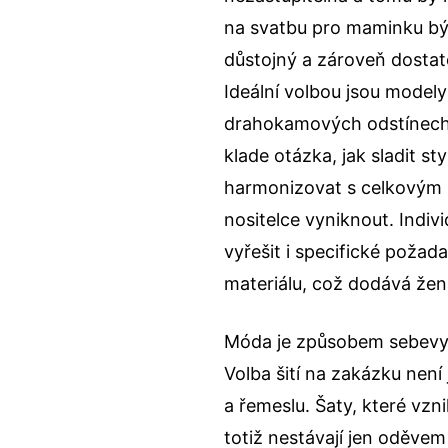
na svatbu pro maminku
bý
důstojný a zároveň dosta
Ideální volbou jsou mode
drahokamových odstínech, 
klade otázka, jak sladit st
harmonizovat s celkovým l
nositelce vyniknout. Indiv
vyřešit i specifické požad
materiálu, což dodává že
Móda je způsobem sebevyjád
Volba šití na zakázku není
a řemeslu. Šaty, které vzn
totiž nestávají jen oděve