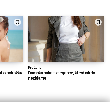
Pro ženy
vat o pokožku
Dámská saka – elegance, která nikdy
nezklame