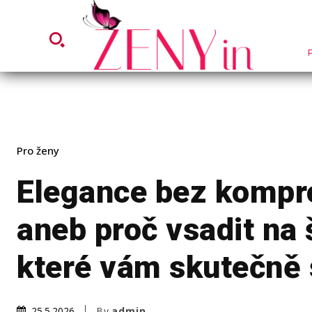
Pro ženy
Elegance bez komp
aneb proč vsadit na 
které vám skutečně
By
admin
25.5.2026