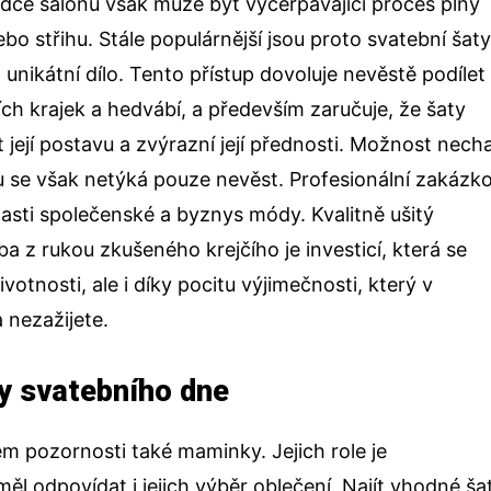
ídce salonů však může být vyčerpávající proces plný
o střihu. Stále populárnější jsou proto
svatební šat
ko unikátní dílo. Tento přístup dovoluje nevěstě podílet
ch krajek a hedvábí, a především zaručuje, že šaty
její postavu a zvýrazní její přednosti. Možnost nech
du se však netýká pouze nevěst. Profesionální
zakázk
lasti společenské a byznys módy. Kvalitně ušitý
 z rukou zkušeného krejčího je investicí, která se
ivotnosti, ale i díky pocitu výjimečnosti, který v
a nezažijete.
ny svatebního dne
m pozornosti také maminky. Jejich role je
ěl odpovídat i jejich výběr oblečení. Najít vhodné
ša