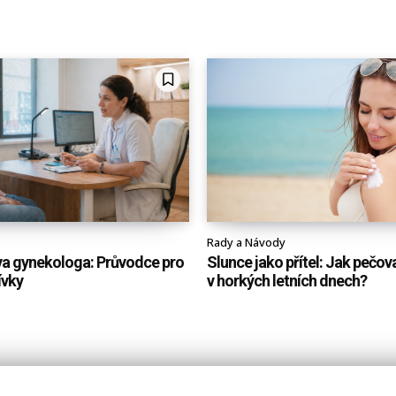
Rady a Návody
va gynekologa: Průvodce pro
Slunce jako přítel: Jak pečo
ívky
v horkých letních dnech?