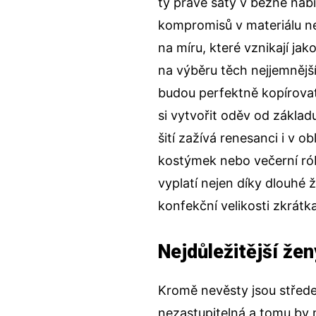
ty pravé šaty v běžné nab
kompromisů v materiálu neb
na míru
, které vznikají ja
na výběru těch nejjemnější
budou perfektně kopírovat 
si vytvořit oděv od zákla
šití
zažívá renesanci i v ob
kostýmek nebo večerní róba
vyplatí nejen díky dlouhé ž
konfekční velikosti zkrátk
Nejdůležitější že
Kromě nevěsty jsou střede
nezastupitelná a tomu by m