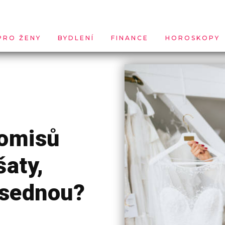
PRO ŽENY
BYDLENÍ
FINANCE
HOROSKOPY
romisů
šaty,
 sednou?