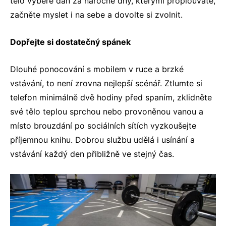
tělo vybere daň za náročné dny, kterými proplouváte,
začněte myslet i na sebe a dovolte si zvolnit.
Dopřejte si dostatečný spánek
Dlouhé ponocování s mobilem v ruce a brzké
vstávání, to není zrovna nejlepší scénář. Ztlumte si
telefon minimálně dvě hodiny před spaním, zklidněte
své tělo teplou sprchou nebo provoněnou vanou a
místo brouzdání po sociálních sítích vyzkoušejte
příjemnou knihu. Dobrou službu udělá i usínání a
vstávání každý den přibližně ve stejný čas.