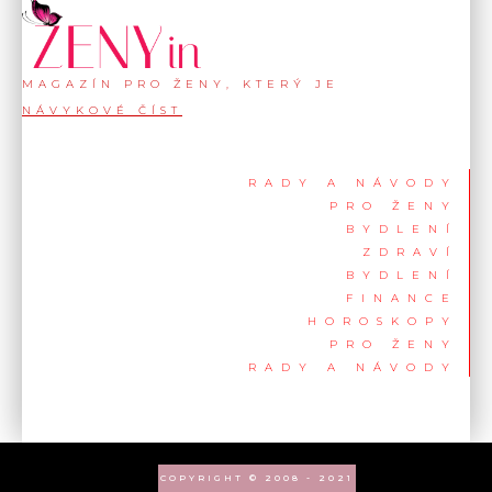
MAGAZÍN PRO ŽENY, KTERÝ JE
NÁVYKOVÉ ČÍST
RADY A NÁVODY
PRO ŽENY
BYDLENÍ
ZDRAVÍ
BYDLENÍ
FINANCE
HOROSKOPY
PRO ŽENY
RADY A NÁVODY
COPYRIGHT © 2008 - 2021