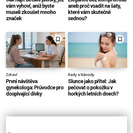
vám vyhoví, aniž byste
aneb proč vsadit na šaty,
museli zkoušet mnoho
které vám skutečně
značek
sednou?
Zdraví
Rady a Návody
První návštěva
Slunce jako přítel: Jak
gynekologa: Průvodce pro
pečovat o pokožku v
dospívající dívky
horkých letních dnech?