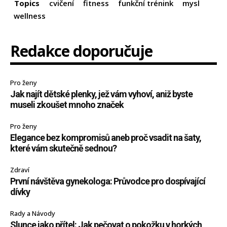
Topics
cvičení
fitness
funkční trénink
mysl
wellness
Redakce doporučuje
Pro ženy
Jak najít dětské plenky, jež vám vyhoví, aniž byste
museli zkoušet mnoho značek
Pro ženy
Elegance bez kompromisů aneb proč vsadit na šaty,
které vám skutečně sednou?
Zdraví
První návštěva gynekologa: Průvodce pro dospívající
dívky
Rady a Návody
Slunce jako přítel: Jak pečovat o pokožku v horkých