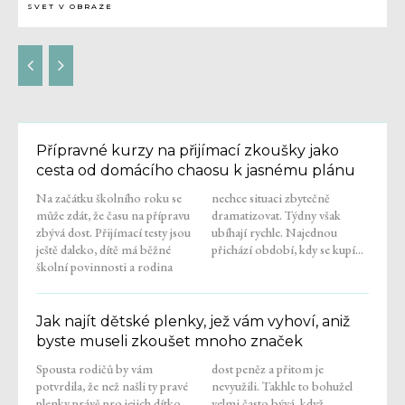
SVET V OBRAZE
Přípravné kurzy na přijímací zkoušky jako
cesta od domácího chaosu k jasnému plánu
Na začátku školního roku se
nechce situaci zbytečně
může zdát, že času na přípravu
dramatizovat. Týdny však
zbývá dost. Přijímací testy jsou
ubíhají rychle. Najednou
ještě daleko, dítě má běžné
přichází období, kdy se kupí...
školní povinnosti a rodina
Jak najít dětské plenky, jež vám vyhoví, aniž
byste museli zkoušet mnoho značek
Spousta rodičů by vám
dost peněz a přitom je
potvrdila, že než našli ty pravé
nevyužili. Takhle to bohužel
plenky právě pro jejich dítko,
velmi často bývá, když