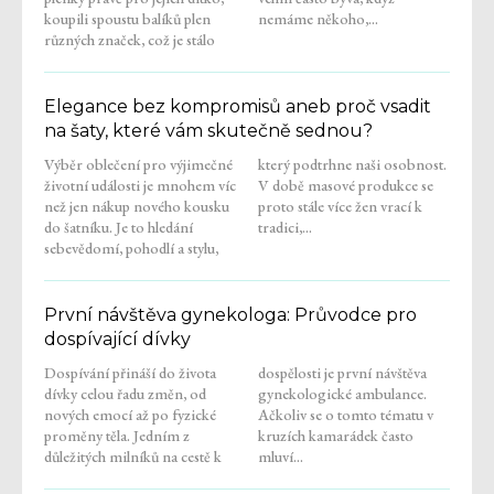
koupili spoustu balíků plen
nemáme někoho,...
různých značek, což je stálo
Elegance bez kompromisů aneb proč vsadit
na šaty, které vám skutečně sednou?
Výběr oblečení pro výjimečné
který podtrhne naši osobnost.
životní události je mnohem víc
V době masové produkce se
než jen nákup nového kousku
proto stále více žen vrací k
do šatníku. Je to hledání
tradici,...
sebevědomí, pohodlí a stylu,
První návštěva gynekologa: Průvodce pro
dospívající dívky
Dospívání přináší do života
dospělosti je první návštěva
dívky celou řadu změn, od
gynekologické ambulance.
nových emocí až po fyzické
Ačkoliv se o tomto tématu v
proměny těla. Jedním z
kruzích kamarádek často
důležitých milníků na cestě k
mluví...