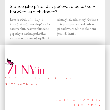
Slunce jako přítel: Jak pečovat o pokožku v
horkých letních dnech?
Léto je obdobím, kdy si
zlatavý nádech, který většina z
konečně můžeme dopřát více
nás považuje za znak zdraví a
času venku, nasávat sluneční
přitažlivosti. Slunce ale není
paprsky a nechat pokožku
jen náš letní...
získat ten přirozeně opálený,
MAGAZÍN PRO ŽENY, KTERÝ JE
NÁVYKOVÉ ČÍST
RADY A NÁVODY
PRO ŽENY