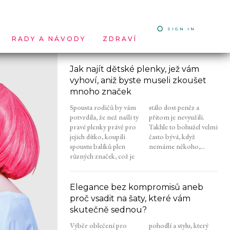
SIGN IN
RADY A NÁVODY
ZDRAVÍ
Jak najít dětské plenky, jež vám
vyhoví, aniž byste museli zkoušet
mnoho značek
Spousta rodičů by vám
stálo dost peněz a
potvrdila, že než našli ty
přitom je nevyužili.
pravé plenky právě pro
Takhle to bohužel velmi
jejich dítko, koupili
často bývá, když
spoustu balíků plen
nemáme někoho,...
různých značek, což je
Elegance bez kompromisů aneb
proč vsadit na šaty, které vám
skutečně sednou?
Výběr oblečení pro
pohodlí a stylu, který