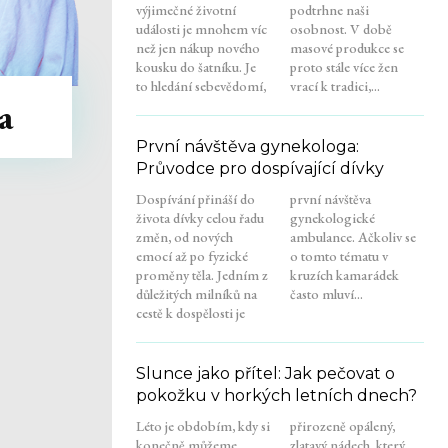
výjimečné životní
podtrhne naši
události je mnohem víc
osobnost. V době
než jen nákup nového
masové produkce se
kousku do šatníku. Je
proto stále více žen
to hledání sebevědomí,
vrací k tradici,...
a
První návštěva gynekologa:
Průvodce pro dospívající dívky
Dospívání přináší do
první návštěva
života dívky celou řadu
gynekologické
změn, od nových
ambulance. Ačkoliv se
emocí až po fyzické
o tomto tématu v
proměny těla. Jedním z
kruzích kamarádek
důležitých milníků na
často mluví...
cestě k dospělosti je
Slunce jako přítel: Jak pečovat o
pokožku v horkých letních dnech?
Léto je obdobím, kdy si
přirozeně opálený,
konečně můžeme
zlatavý nádech, který