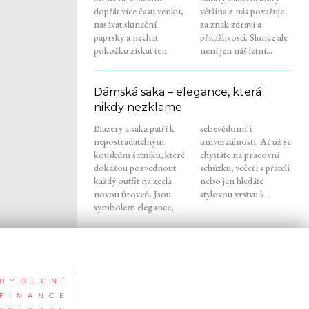
dopřát více času venku,
většina z nás považuje
nasávat sluneční
za znak zdraví a
paprsky a nechat
přitažlivosti. Slunce ale
pokožku získat ten
není jen náš letní...
Dámská saka – elegance, která
nikdy nezklame
Blazery a saka patří k
sebevědomí i
nepostradatelným
univerzálnosti. Ať už se
kouskům šatníku, které
chystáte na pracovní
dokážou pozvednout
schůzku, večeři s přáteli
každý outfit na zcela
nebo jen hledáte
novou úroveň. Jsou
stylovou vrstvu k...
symbolem elegance,
BYDLENÍ
FINANCE