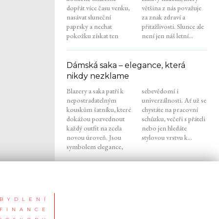
dopřát více času venku,
většina z nás považuje
nasávat sluneční
za znak zdraví a
paprsky a nechat
přitažlivosti. Slunce ale
pokožku získat ten
není jen náš letní...
Dámská saka – elegance, která
nikdy nezklame
Blazery a saka patří k
sebevědomí i
nepostradatelným
univerzálnosti. Ať už se
kouskům šatníku, které
chystáte na pracovní
dokážou pozvednout
schůzku, večeři s přáteli
každý outfit na zcela
nebo jen hledáte
novou úroveň. Jsou
stylovou vrstvu k...
symbolem elegance,
BYDLENÍ
FINANCE