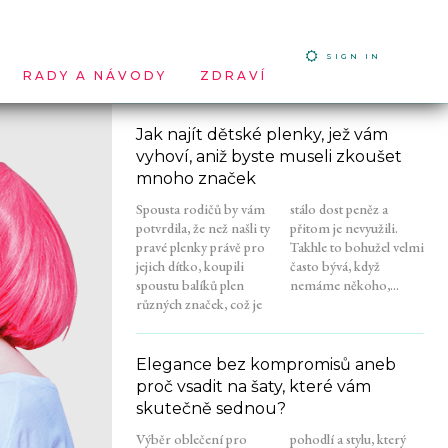
SIGN IN
RADY A NÁVODY
ZDRAVÍ
Jak najít dětské plenky, jež vám
vyhoví, aniž byste museli zkoušet
mnoho značek
Spousta rodičů by vám
stálo dost peněz a
potvrdila, že než našli ty
přitom je nevyužili.
pravé plenky právě pro
Takhle to bohužel velmi
jejich dítko, koupili
často bývá, když
spoustu balíků plen
nemáme někoho,...
různých značek, což je
Elegance bez kompromisů aneb
proč vsadit na šaty, které vám
skutečně sednou?
Výběr oblečení pro
pohodlí a stylu, který