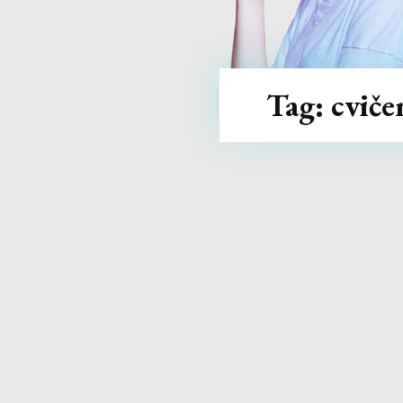
Tag:
cviče