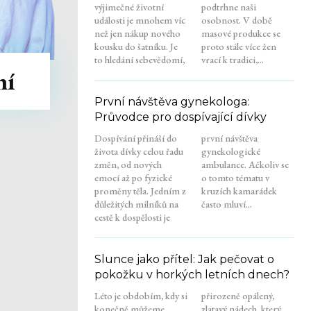
výjimečné životní
podtrhne naši
události je mnohem víc
osobnost. V době
než jen nákup nového
masové produkce se
kousku do šatníku. Je
proto stále více žen
to hledání sebevědomí,
vrací k tradici,...
ní
První návštěva gynekologa:
Průvodce pro dospívající dívky
Dospívání přináší do
první návštěva
života dívky celou řadu
gynekologické
změn, od nových
ambulance. Ačkoliv se
emocí až po fyzické
o tomto tématu v
proměny těla. Jedním z
kruzích kamarádek
důležitých milníků na
často mluví...
cestě k dospělosti je
Slunce jako přítel: Jak pečovat o
pokožku v horkých letních dnech?
Léto je obdobím, kdy si
přirozeně opálený,
konečně můžeme
zlatavý nádech, který