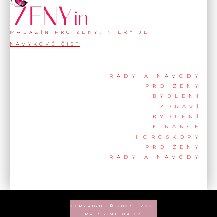
MAGAZÍN PRO ŽENY, KTERÝ JE
NÁVYKOVÉ ČÍST
RADY A NÁVODY
PRO ŽENY
BYDLENÍ
ZDRAVÍ
BYDLENÍ
FINANCE
HOROSKOPY
PRO ŽENY
RADY A NÁVODY
COPYRIGHT © 2008 - 2021
PRESS-MEDIA.CZ