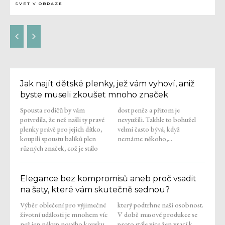
SVET V OBRAZE
Jak najít dětské plenky, jež vám vyhoví, aniž
byste museli zkoušet mnoho značek
Spousta rodičů by vám
dost peněz a přitom je
potvrdila, že než našli ty pravé
nevyužili. Takhle to bohužel
plenky právě pro jejich dítko,
velmi často bývá, když
koupili spoustu balíků plen
nemáme někoho,...
různých značek, což je stálo
Elegance bez kompromisů aneb proč vsadit
na šaty, které vám skutečně sednou?
Výběr oblečení pro výjimečné
který podtrhne naši osobnost.
životní události je mnohem víc
V době masové produkce se
než jen nákup nového kousku
proto stále více žen vrací k