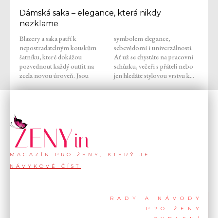
Dámská saka – elegance, která nikdy
nezklame
Blazery a saka patří k
symbolem elegance,
nepostradatelným kouskům
sebevědomí i univerzálnosti.
šatníku, které dokážou
Ať už se chystáte na pracovní
pozvednout každý outfit na
schůzku, večeři s přáteli nebo
zcela novou úroveň. Jsou
jen hledáte stylovou vrstvu k...
MAGAZÍN PRO ŽENY, KTERÝ JE
NÁVYKOVÉ ČÍST
RADY A NÁVODY
PRO ŽENY