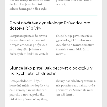
do šatníku. Je to hledání
tradici,...
sebevědomí, pohodlí a stylu,
První návštěva gynekologa: Průvodce pro
dospívající dívky
Dospívání přináší do života
dospělosti je první návštěva
dívky celou řadu změn, od
gynekologické ambulance.
nových emocí až po fyzické
Ačkoliv se o tomto tématu v
proměny těla. Jedním z
kruzích kamarádek často
důležitých milníků na cestě k
mluví...
Slunce jako přítel: Jak pečovat o pokožku v
horkých letních dnech?
Léto je obdobím, kdy si
zlatavý nádech, který většina z
konečně můžeme dopřát více
nás považuje za znak zdraví a
času venku, nasávat sluneční
přitažlivosti. Slunce ale není
paprsky a nechat pokožku
jen náš letní...
získat ten přirozeně opálený,