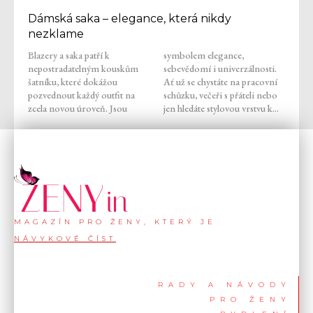
Dámská saka – elegance, která nikdy
nezklame
Blazery a saka patří k
symbolem elegance,
nepostradatelným kouskům
sebevědomí i univerzálnosti.
šatníku, které dokážou
Ať už se chystáte na pracovní
pozvednout každý outfit na
schůzku, večeři s přáteli nebo
zcela novou úroveň. Jsou
jen hledáte stylovou vrstvu k...
MAGAZÍN PRO ŽENY, KTERÝ JE
NÁVYKOVÉ ČÍST
RADY A NÁVODY
PRO ŽENY