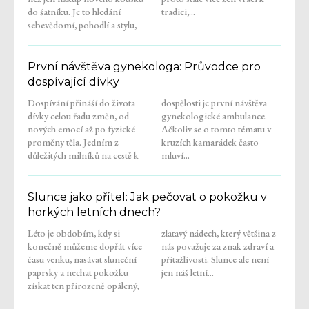
do šatníku. Je to hledání
tradici,...
sebevědomí, pohodlí a stylu,
První návštěva gynekologa: Průvodce pro
dospívající dívky
Dospívání přináší do života
dospělosti je první návštěva
dívky celou řadu změn, od
gynekologické ambulance.
nových emocí až po fyzické
Ačkoliv se o tomto tématu v
proměny těla. Jedním z
kruzích kamarádek často
důležitých milníků na cestě k
mluví...
Slunce jako přítel: Jak pečovat o pokožku v
horkých letních dnech?
Léto je obdobím, kdy si
zlatavý nádech, který většina z
konečně můžeme dopřát více
nás považuje za znak zdraví a
času venku, nasávat sluneční
přitažlivosti. Slunce ale není
paprsky a nechat pokožku
jen náš letní...
získat ten přirozeně opálený,