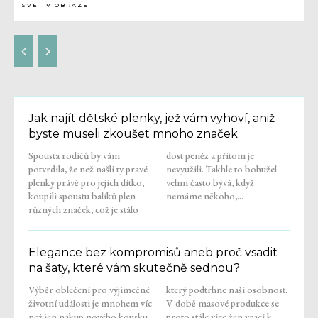
SVET V OBRAZE
Jak najít dětské plenky, jež vám vyhoví, aniž
byste museli zkoušet mnoho značek
Spousta rodičů by vám
dost peněz a přitom je
potvrdila, že než našli ty pravé
nevyužili. Takhle to bohužel
plenky právě pro jejich dítko,
velmi často bývá, když
koupili spoustu balíků plen
nemáme někoho,...
různých značek, což je stálo
Elegance bez kompromisů aneb proč vsadit
na šaty, které vám skutečně sednou?
Výběr oblečení pro výjimečné
který podtrhne naši osobnost.
životní události je mnohem víc
V době masové produkce se
než jen nákup nového kousku
proto stále více žen vrací k