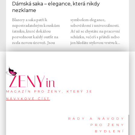
Dámská saka – elegance, která nikdy
nezklame
Blazery a saka patří k
symbolem elegance,
nepostradatelným kouskům
sebevědomí i univerzálnosti.
šatníku, které dokážou
Ať už se chystáte na pracovní
pozvednout každý outfit na
schůzku, večeři s přáteli nebo
zcela novou úroveň. Jsou
jen hledáte stylovou vrstvu k...
MAGAZÍN PRO ŽENY, KTERÝ JE
NÁVYKOVÉ ČÍST
RADY A NÁVODY
PRO ŽENY
BYDLENÍ