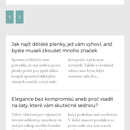
Jak najít dětské plenky, jež vám vyhoví, aniž
byste museli zkoušet mnoho značek
Spousta rodičů by vám
dost peněz a přitom je
potvrdila, že než našli ty pravé
nevyužili. Takhle to bohužel
plenky právě pro jejich dítko,
velmi často bývá, když
koupili spoustu balíků plen
nemáme někoho,...
různých značek, což je stálo
Elegance bez kompromisů aneb proč vsadit
na šaty, které vám skutečně sednou?
Výběr oblečení pro výjimečné
který podtrhne naši osobnost.
životní události je mnohem víc
V době masové produkce se
než jen nákup nového kousku
proto stále více žen vrací k