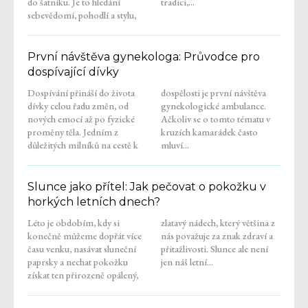
do šatníku. Je to hledání
tradici,...
sebevědomí, pohodlí a stylu,
První návštěva gynekologa: Průvodce pro
dospívající dívky
Dospívání přináší do života
dospělosti je první návštěva
dívky celou řadu změn, od
gynekologické ambulance.
nových emocí až po fyzické
Ačkoliv se o tomto tématu v
proměny těla. Jedním z
kruzích kamarádek často
důležitých milníků na cestě k
mluví...
Slunce jako přítel: Jak pečovat o pokožku v
horkých letních dnech?
Léto je obdobím, kdy si
zlatavý nádech, který většina z
konečně můžeme dopřát více
nás považuje za znak zdraví a
času venku, nasávat sluneční
přitažlivosti. Slunce ale není
paprsky a nechat pokožku
jen náš letní...
získat ten přirozeně opálený,