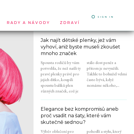
SIGN IN
RADY A NÁVODY
ZDRAVÍ
Jak najít dětské plenky, jež vám
vyhoví, aniž byste museli zkoušet
mnoho značek
Spousta rodičů by vám
stálo dost peněz a
potvrdila, že než našli ty
přitom je nevyužili.
pravé plenky právě pro
Takhle to bohužel velmi
jejich dítko, koupili
často bývá, když
spoustu balíků plen
nemáme někoho,...
různých značek, což je
Elegance bez kompromisů aneb
proč vsadit na šaty, které vám
skutečně sednou?
Výběr oblečení pro
pohodlí a stylu, který