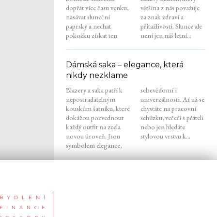
dopřát více času venku,
většina z nás považuje
nasávat sluneční
za znak zdraví a
paprsky a nechat
přitažlivosti. Slunce ale
pokožku získat ten
není jen náš letní...
Dámská saka – elegance, která
nikdy nezklame
Blazery a saka patří k
sebevědomí i
nepostradatelným
univerzálnosti. Ať už se
kouskům šatníku, které
chystáte na pracovní
dokážou pozvednout
schůzku, večeři s přáteli
každý outfit na zcela
nebo jen hledáte
novou úroveň. Jsou
stylovou vrstvu k...
symbolem elegance,
BYDLENÍ
FINANCE