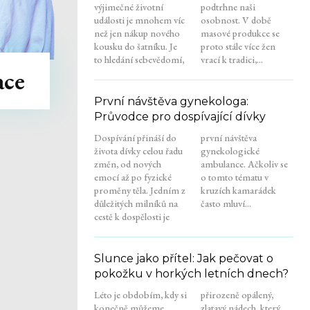
výjimečné životní
podtrhne naši
události je mnohem víc
osobnost. V době
než jen nákup nového
masové produkce se
kousku do šatníku. Je
proto stále více žen
to hledání sebevědomí,
vrací k tradici,...
ace
První návštěva gynekologa:
Průvodce pro dospívající dívky
Dospívání přináší do
první návštěva
života dívky celou řadu
gynekologické
změn, od nových
ambulance. Ačkoliv se
emocí až po fyzické
o tomto tématu v
proměny těla. Jedním z
kruzích kamarádek
důležitých milníků na
často mluví...
cestě k dospělosti je
Slunce jako přítel: Jak pečovat o
pokožku v horkých letních dnech?
Léto je obdobím, kdy si
přirozeně opálený,
konečně můžeme
zlatavý nádech, který