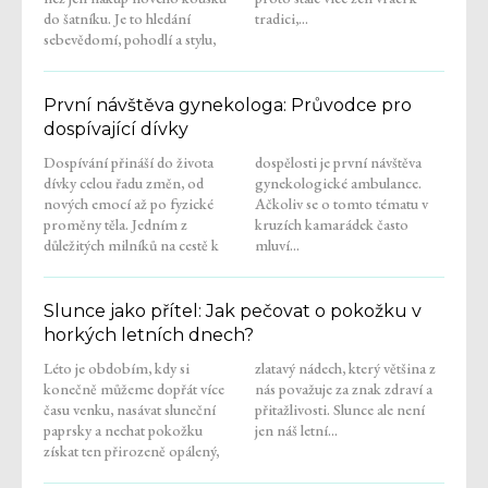
do šatníku. Je to hledání
tradici,...
sebevědomí, pohodlí a stylu,
První návštěva gynekologa: Průvodce pro
dospívající dívky
Dospívání přináší do života
dospělosti je první návštěva
dívky celou řadu změn, od
gynekologické ambulance.
nových emocí až po fyzické
Ačkoliv se o tomto tématu v
proměny těla. Jedním z
kruzích kamarádek často
důležitých milníků na cestě k
mluví...
Slunce jako přítel: Jak pečovat o pokožku v
horkých letních dnech?
Léto je obdobím, kdy si
zlatavý nádech, který většina z
konečně můžeme dopřát více
nás považuje za znak zdraví a
času venku, nasávat sluneční
přitažlivosti. Slunce ale není
paprsky a nechat pokožku
jen náš letní...
získat ten přirozeně opálený,