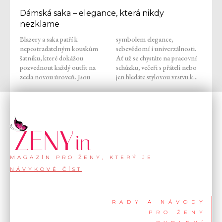
Dámská saka – elegance, která nikdy
nezklame
Blazery a saka patří k
symbolem elegance,
nepostradatelným kouskům
sebevědomí i univerzálnosti.
šatníku, které dokážou
Ať už se chystáte na pracovní
pozvednout každý outfit na
schůzku, večeři s přáteli nebo
zcela novou úroveň. Jsou
jen hledáte stylovou vrstvu k...
MAGAZÍN PRO ŽENY, KTERÝ JE
NÁVYKOVÉ ČÍST
RADY A NÁVODY
PRO ŽENY