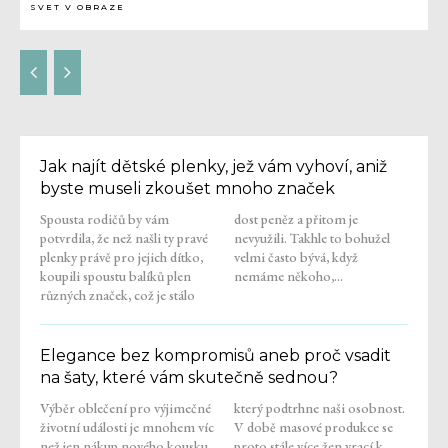
SVET V OBRAZE
Jak najít dětské plenky, jež vám vyhoví, aniž
byste museli zkoušet mnoho značek
Spousta rodičů by vám
dost peněz a přitom je
potvrdila, že než našli ty pravé
nevyužili. Takhle to bohužel
plenky právě pro jejich dítko,
velmi často bývá, když
koupili spoustu balíků plen
nemáme někoho,...
různých značek, což je stálo
Elegance bez kompromisů aneb proč vsadit
na šaty, které vám skutečně sednou?
Výběr oblečení pro výjimečné
který podtrhne naši osobnost.
životní události je mnohem víc
V době masové produkce se
než jen nákup nového kousku
proto stále více žen vrací k