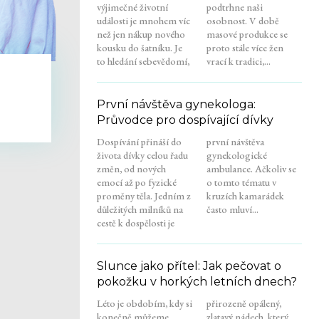
výjimečné životní
podtrhne naši
události je mnohem víc
osobnost. V době
než jen nákup nového
masové produkce se
kousku do šatníku. Je
proto stále více žen
to hledání sebevědomí,
vrací k tradici,...
První návštěva gynekologa:
Průvodce pro dospívající dívky
Dospívání přináší do
první návštěva
života dívky celou řadu
gynekologické
změn, od nových
ambulance. Ačkoliv se
emocí až po fyzické
o tomto tématu v
proměny těla. Jedním z
kruzích kamarádek
důležitých milníků na
často mluví...
cestě k dospělosti je
Slunce jako přítel: Jak pečovat o
pokožku v horkých letních dnech?
Léto je obdobím, kdy si
přirozeně opálený,
konečně můžeme
zlatavý nádech, který