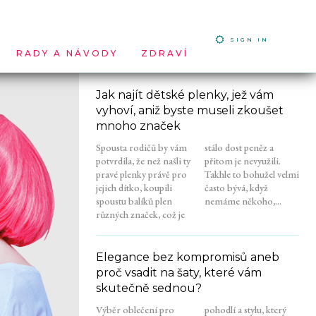
SIGN IN
RADY A NÁVODY
ZDRAVÍ
Jak najít dětské plenky, jež vám
vyhoví, aniž byste museli zkoušet
mnoho značek
Spousta rodičů by vám
stálo dost peněz a
potvrdila, že než našli ty
přitom je nevyužili.
pravé plenky právě pro
Takhle to bohužel velmi
jejich dítko, koupili
často bývá, když
spoustu balíků plen
nemáme někoho,...
různých značek, což je
Elegance bez kompromisů aneb
proč vsadit na šaty, které vám
skutečně sednou?
Výběr oblečení pro
pohodlí a stylu, který