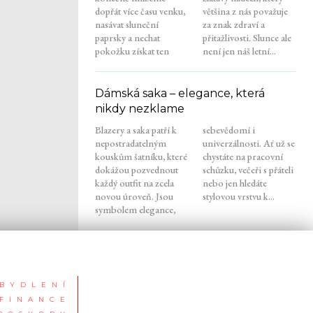
dopřát více času venku,
většina z nás považuje
nasávat sluneční
za znak zdraví a
paprsky a nechat
přitažlivosti. Slunce ale
pokožku získat ten
není jen náš letní...
Dámská saka – elegance, která
nikdy nezklame
Blazery a saka patří k
sebevědomí i
nepostradatelným
univerzálnosti. Ať už se
kouskům šatníku, které
chystáte na pracovní
dokážou pozvednout
schůzku, večeři s přáteli
každý outfit na zcela
nebo jen hledáte
novou úroveň. Jsou
stylovou vrstvu k...
symbolem elegance,
BYDLENÍ
FINANCE