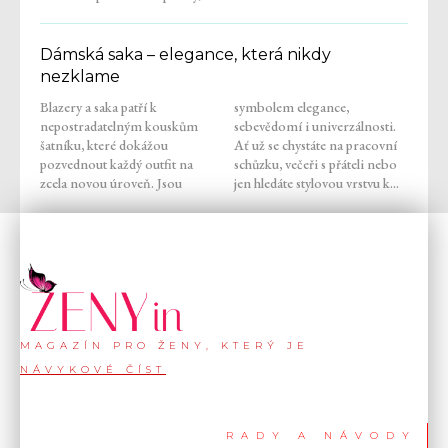
Dámská saka – elegance, která nikdy
nezklame
Blazery a saka patří k
symbolem elegance,
nepostradatelným kouskům
sebevědomí i univerzálnosti.
šatníku, které dokážou
Ať už se chystáte na pracovní
pozvednout každý outfit na
schůzku, večeři s přáteli nebo
zcela novou úroveň. Jsou
jen hledáte stylovou vrstvu k...
MAGAZÍN PRO ŽENY, KTERÝ JE
NÁVYKOVÉ ČÍST
RADY A NÁVODY