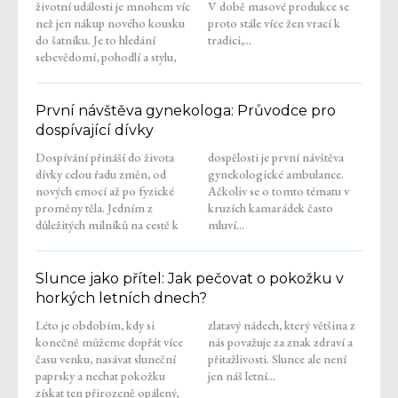
životní události je mnohem víc
V době masové produkce se
než jen nákup nového kousku
proto stále více žen vrací k
do šatníku. Je to hledání
tradici,...
sebevědomí, pohodlí a stylu,
První návštěva gynekologa: Průvodce pro
dospívající dívky
Dospívání přináší do života
dospělosti je první návštěva
dívky celou řadu změn, od
gynekologické ambulance.
nových emocí až po fyzické
Ačkoliv se o tomto tématu v
proměny těla. Jedním z
kruzích kamarádek často
důležitých milníků na cestě k
mluví...
Slunce jako přítel: Jak pečovat o pokožku v
horkých letních dnech?
Léto je obdobím, kdy si
zlatavý nádech, který většina z
konečně můžeme dopřát více
nás považuje za znak zdraví a
času venku, nasávat sluneční
přitažlivosti. Slunce ale není
paprsky a nechat pokožku
jen náš letní...
získat ten přirozeně opálený,