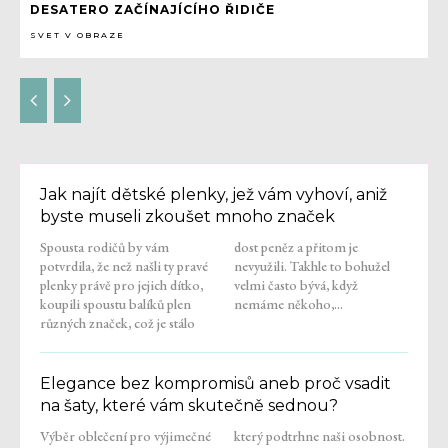
DESATERO ZAČÍNAJÍCÍHO ŘIDIČE
SVET V OBRAZE
Jak najít dětské plenky, jež vám vyhoví, aniž
byste museli zkoušet mnoho značek
Spousta rodičů by vám
dost peněz a přitom je
potvrdila, že než našli ty pravé
nevyužili. Takhle to bohužel
plenky právě pro jejich dítko,
velmi často bývá, když
koupili spoustu balíků plen
nemáme někoho,...
různých značek, což je stálo
Elegance bez kompromisů aneb proč vsadit
na šaty, které vám skutečně sednou?
Výběr oblečení pro výjimečné
který podtrhne naši osobnost.