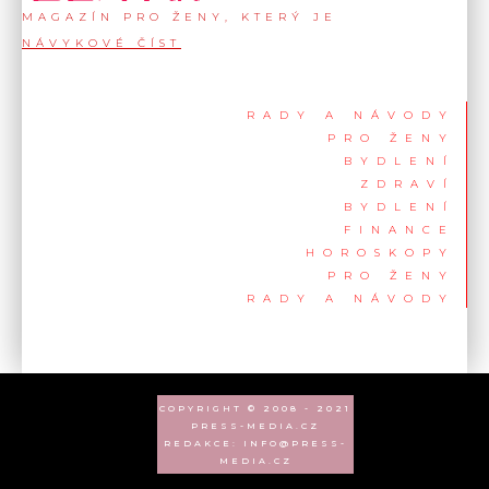
MAGAZÍN PRO ŽENY, KTERÝ JE
NÁVYKOVÉ ČÍST
RADY A NÁVODY
PRO ŽENY
BYDLENÍ
ZDRAVÍ
BYDLENÍ
FINANCE
HOROSKOPY
PRO ŽENY
RADY A NÁVODY
COPYRIGHT © 2008 - 2021
PRESS-MEDIA.CZ
REDAKCE: INFO@PRESS-
MEDIA.CZ