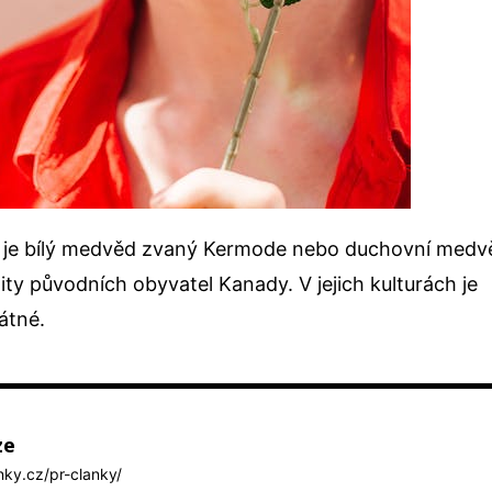
 je bílý medvěd zvaný Kermode nebo duchovní medv
ty původních obyvatel Kanady. V jejich kulturách je
átné.
ze
anky.cz/pr-clanky/