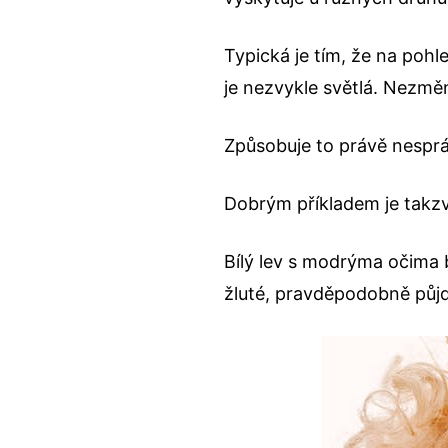
Typická je tím, že na pohle
je nezvykle světlá. Nezměn
Způsobuje to právě nesprá
Dobrým příkladem je takzva
Bílý lev s modrýma očima
žluté, pravděpodobně půjd