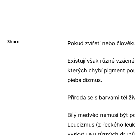
Share
Pokud zvířeti nebo člověku
Existují však různé vzácn
kterých chybí pigment pou
piebaldizmus.
Příroda se s barvami těl ži
Bílý medvěd nemusí být po
Leucizmus (z řeckého leuko
vyskytuje u různých druhů 