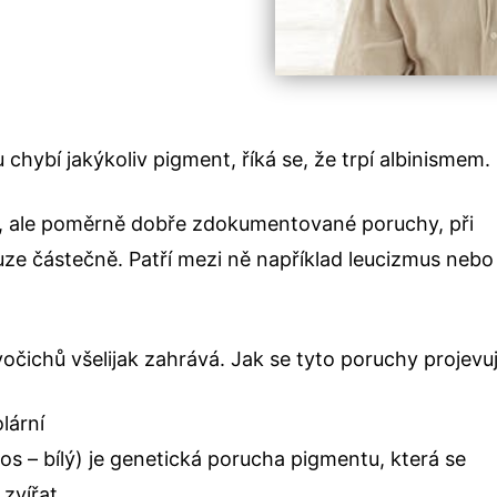
 chybí jakýkoliv pigment, říká se, že trpí albinismem.
é, ale poměrně dobře zdokumentované poruchy, při
ze částečně. Patří mezi ně například leucizmus nebo
vočichů všelijak zahrává. Jak se tyto poruchy projevuj
lární
s – bílý) je genetická porucha pigmentu, která se
zvířat.