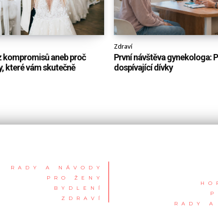
Zdraví
z kompromisů aneb proč
První návštěva gynekologa: 
ty, které vám skutečně
dospívající dívky
RADY A NÁVODY
PRO ŽENY
HO
BYDLENÍ
P
ZDRAVÍ
RADY A