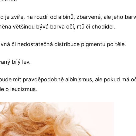
d je zvíře, na rozdíl od albínů, zbarvené, ale jeho bar
ěna většinou bývá barva očí, rtů či chodidel.
vná či nedostatečná distribuce pigmentu po těle.
ný bílý lev.
 bude mít pravděpodobně albinismus, ale pokud má oč
e o leucizmus.