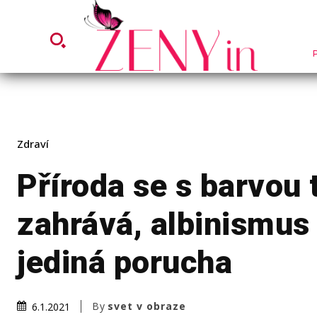
Zdraví
Příroda se s barvou 
zahrává, albinismus
jediná porucha
By
svet v obraze
6.1.2021