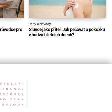
Rady a Návody
Průvodce pro
Slunce jako přítel: Jak pečovat o pokožku
v horkých letních dnech?
BYDLENÍ
FINANCE
ROSKOPY
RO ŽENY
 NÁVODY