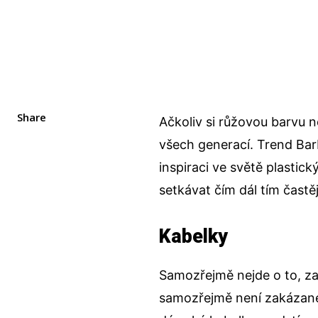
Share
Ačkoliv si růžovou barvu n
všech generací. Trend Ba
inspiraci ve světě plastic
setkávat čím dál tím častěj
Kabelky
Samozřejmě nejde o to, zah
samozřejmě není zakázané.