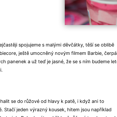
ejčastěji spojujeme s malými děvčátky, těší se oblibě
rbiecore, ještě umocněný novým filmem Barbie, čerpá
kých panenek a už teď je jasné, že se s ním budeme le
i.
alit se do růžové od hlavy k patě, i když ani to
 Stačí jeden výrazný kousek, hitem jsou například