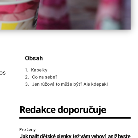
Obsah
Kabelky
tos
Co na sebe?
Jen růžová to může být? Ale kdepak!
Redakce doporučuje
Pro ženy
Jak najít dětské plenky, jež vám vyhoví, aniž byste