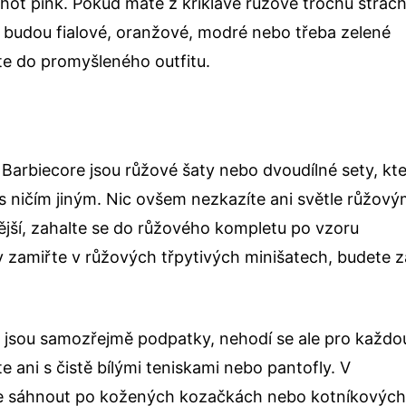
hot pink. Pokud máte z křiklavě růžové trochu strach
u budou fialové, oranžové, modré nebo třeba
zelené
te do promyšleného outfitu.
 Barbiecore jsou růžové šaty nebo dvoudílné sety, kt
s ničím jiným. Nic ovšem nezkazíte ani světle růžov
jší, zahalte se do růžového kompletu po vzoru
y zamiřte v růžových třpytivých minišatech, budete z
u jsou samozřejmě podpatky, nehodí se ale pro každo
e ani s čistě bílými teniskami nebo pantofly. V
te sáhnout po kožených kozačkách nebo kotníkovýc