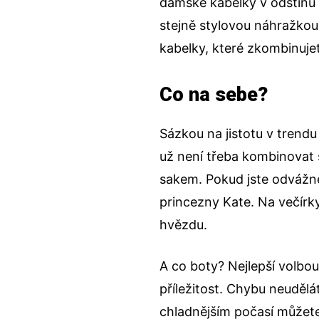
dámské kabelky
v odstínu 
stejně stylovou náhražko
kabelky
, které zkombinuje
Co na sebe?
Sázkou na jistotu v trendu
už není třeba kombinovat 
sakem. Pokud jste odvážně
princezny Kate. Na večírk
hvězdu.
A co boty? Nejlepší volbo
příležitost. Chybu neudělát
chladnějším počasí může