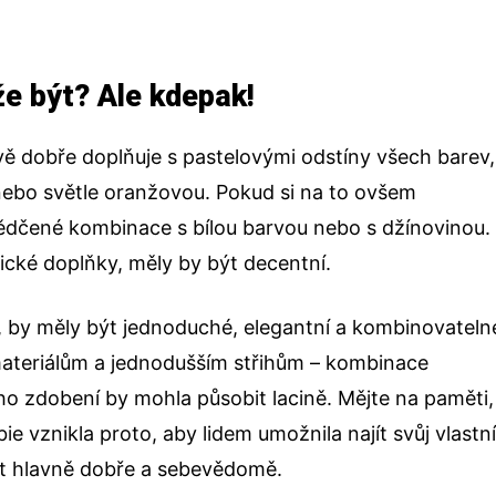
e být? Ale kdepak!
ě dobře doplňuje s pastelovými odstíny všech barev,
 nebo světle oranžovou. Pokud si na to ovšem
ědčené kombinace s bílou barvou nebo s džínovinou.
ické doplňky, měly by být decentní.
e, by měly být jednoduché, elegantní a kombinovateln
materiálům a jednodušším střihům – kombinace
ho zdobení by mohla působit lacině. Mějte na paměti,
e vznikla proto, aby lidem umožnila najít svůj vlastn
ítit hlavně dobře a sebevědomě.