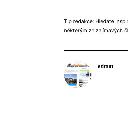
Tip redakce: Hledáte inspi
některým ze
zajímavých č
admin