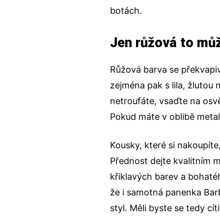
botách.
Jen růžová to můž
Růžová barva se překvapiv
zejména pak s lila, žlutou
netroufáte, vsaďte na osv
Pokud máte v oblibě metal
Kousky, které si nakoupít
Přednost dejte kvalitním 
křiklavých barev a bohaté
že i samotná panenka Barbi
styl. Měli byste se tedy c