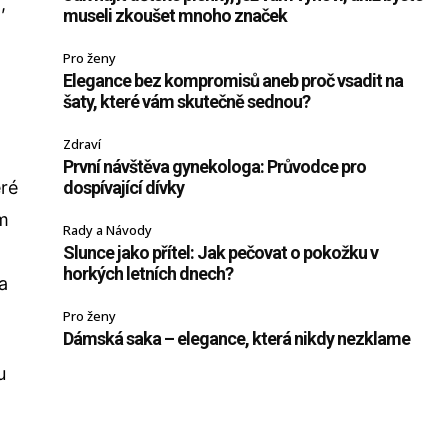
,
museli zkoušet mnoho značek
Pro ženy
Elegance bez kompromisů aneb proč vsadit na
šaty, které vám skutečně sednou?
Zdraví
První návštěva gynekologa: Průvodce pro
eré
dospívající dívky
ým
Rady a Návody
Slunce jako přítel: Jak pečovat o pokožku v
horkých letních dnech?
a
Pro ženy
Dámská saka – elegance, která nikdy nezklame
u
h