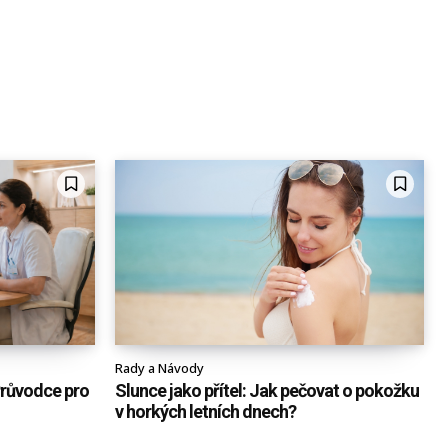
Rady a Návody
Průvodce pro
Slunce jako přítel: Jak pečovat o pokožku
v horkých letních dnech?