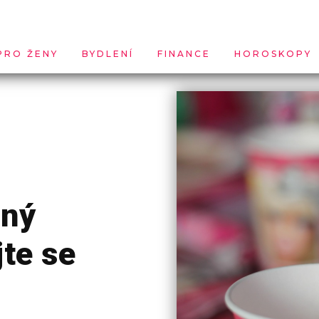
PRO ŽENY
BYDLENÍ
FINANCE
HOROSKOPY
aný
jte se