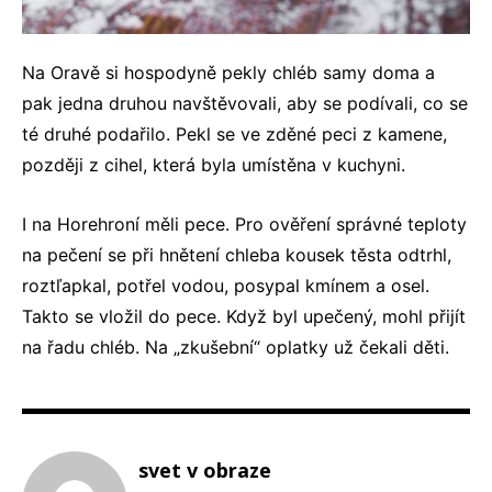
Na Oravě si hospodyně pekly chléb samy doma a
pak jedna druhou navštěvovali, aby se podívali, co se
té druhé podařilo. Pekl se ve zděné peci z kamene,
později z cihel, která byla umístěna v kuchyni.
I na Horehroní měli pece. Pro ověření správné teploty
na pečení se při hnětení chleba kousek těsta odtrhl,
roztľapkal, potřel vodou, posypal kmínem a osel.
Takto se vložil do pece. Když byl upečený, mohl přijít
na řadu chléb. Na „zkušební“ oplatky už čekali děti.
svet v obraze