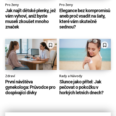
Pro ženy
Pro ženy
Jak najít dětské plenky, jež
Elegance bez kompromisů
vám vyhoví, aniž byste
aneb proč vsadit na šaty,
museli zkoušet mnoho
které vám skutečně
značek
sednou?
Zdraví
Rady a Návody
První návštěva
Slunce jako přítel: Jak
gynekologa: Průvodce pro
pečovat o pokožku v
dospívající dívky
horkých letních dnech?