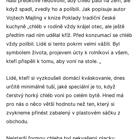
Naši předkové nedovolili, aby chléb padl na zem, ale
když spadl, zvedly ho a políbili. Jak popisuje autor
Vojtech Majling v knize Poklady tradiční české
kuchyně „chléb v rodině vždy krájel otec, ale ještě
předtím nad ním udělal kříž. Před konzumací se chléb
vždy políbil. Lidé si tento pokrm velmi vážili. Byl
symbolem života, projevem úcty k rolníkovi a všem,
kteří přispěli k tomu, aby voní na stole. „
Lidé, kteří si vyzkoušeli domácí kváskovanie, dnes
určitě minimálně tuší, jaké speciální je to, když
čerstvý horký chléb voní po celém bytě. Hned má
pro nás o něco větší hodnotu než ten, který si
zvykneme přinést zabalený v plastovém sáčku z
obchodu.
Nejstarší formou chleba byl nekvašený placku