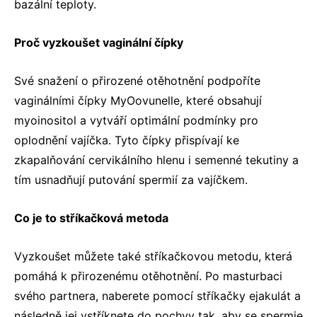
bazální teploty.
Proč vyzkoušet vaginální čípky
Své snažení o přirozené otěhotnění podpoříte
vaginálními čípky MyOovunelle
, které obsahují
myoinositol a vytváří optimální podmínky pro
oplodnění vajíčka. Tyto čípky přispívají ke
zkapalňování cervikálního hlenu i semenné tekutiny a
tím usnadňují putování spermií za vajíčkem.
Co je to stříkačková metoda
Vyzkoušet můžete také
stříkačkovou metodu
, která
pomáhá k přirozenému otěhotnění. Po masturbaci
svého partnera, naberete pomocí stříkačky ejakulát a
následně jej vstříknete do pochvy tak, aby se spermie