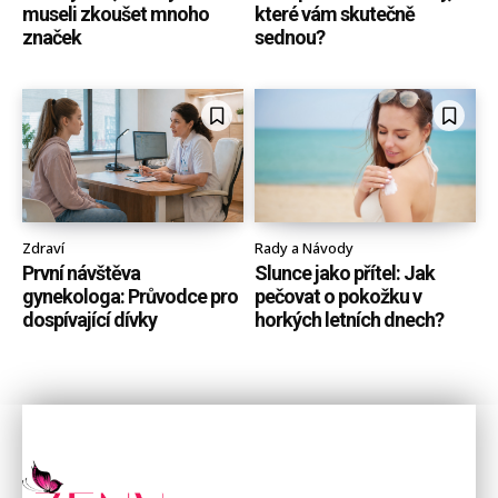
museli zkoušet mnoho
které vám skutečně
značek
sednou?
Zdraví
Rady a Návody
První návštěva
Slunce jako přítel: Jak
gynekologa: Průvodce pro
pečovat o pokožku v
dospívající dívky
horkých letních dnech?