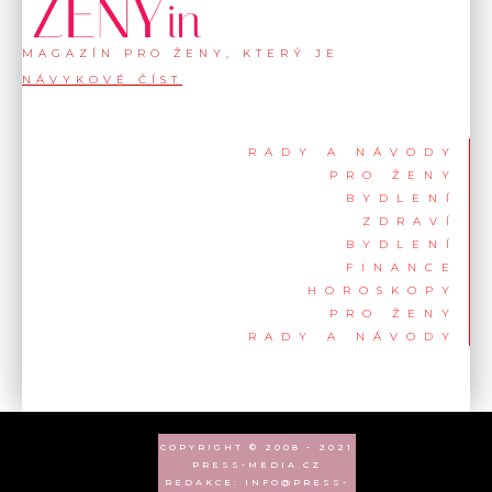
MAGAZÍN PRO ŽENY, KTERÝ JE
NÁVYKOVÉ ČÍST
RADY A NÁVODY
PRO ŽENY
BYDLENÍ
ZDRAVÍ
BYDLENÍ
FINANCE
HOROSKOPY
PRO ŽENY
RADY A NÁVODY
COPYRIGHT © 2008 - 2021
PRESS-MEDIA.CZ
REDAKCE: INFO@PRESS-