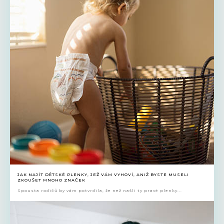
JAK NAJÍT DĚTSKÉ PLENKY, JEŽ VÁM VYHOVÍ, ANIŽ BYSTE MUSELI
ZKOUŠET MNOHO ZNAČEK
Spousta rodičů by vám potvrdila, že než našli ty pravé plenky...