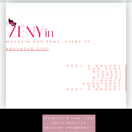
MAGAZÍN PRO ŽENY, KTERÝ JE
NÁVYKOVÉ ČÍST
RADY A NÁVODY
PRO ŽENY
BYDLENÍ
ZDRAVÍ
BYDLENÍ
FINANCE
HOROSKOPY
PRO ŽENY
RADY A NÁVODY
COPYRIGHT © 2008 - 2021
PRESS-MEDIA.CZ
REDAKCE: INFO@PRESS-