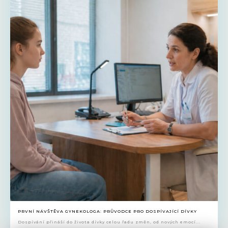
PRVNÍ NÁVŠTĚVA GYNEKOLOGA: PRŮVODCE PRO DOSPÍVAJÍCÍ DÍVKY
Dospívání přináší do života dívky celou řadu změn, od nových emocí...