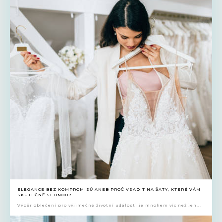
ELEGANCE BEZ KOMPROMISŮ ANEB PROČ VSADIT NA ŠATY, KTERÉ VÁM
SKUTEČNĚ SEDNOU?
Výběr oblečení pro výjimečné životní události je mnohem víc než jen...