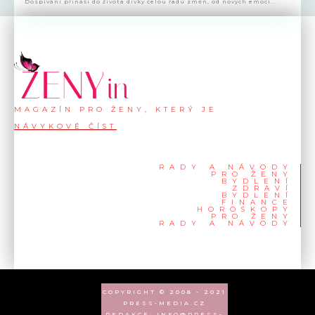
Dospívání přináší do života dívky celou řadu změn, od nových emocí...
MAGAZÍN PRO ŽENY, KTERÝ JE
NÁVYKOVÉ ČÍST
RADY A NÁVODY
PRO ŽENY
BYDLENÍ
ZDRAVÍ
BYDLENÍ
FINANCE
HOROSKOPY
PRO ŽENY
RADY A NÁVODY
COPYRIGHT © 2008 - 2021
PRESS-MEDIA.CZ
REDAKCE: INFO@PRESS-