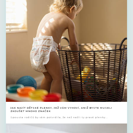
JAK NAJÍT DĚTSKÉ PLENKY, JEŽ VÁM VYHOVÍ, ANIŽ BYSTE MUSELI
ZKOUŠET MNOHO ZNAČEK
Spousta rodičů by vám potvrdila, že než našli ty pravé plenky...