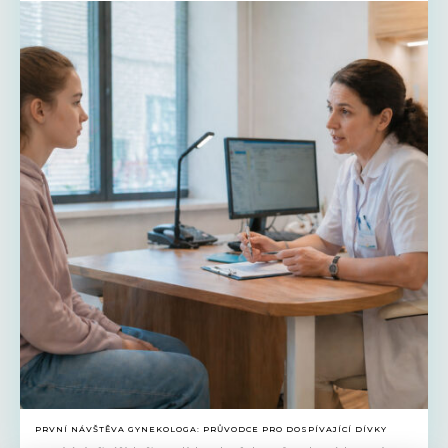
PRVNÍ NÁVŠTĚVA GYNEKOLOGA: PRŮVODCE PRO DOSPÍVAJÍCÍ DÍVKY