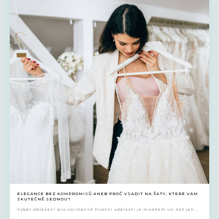
ELEGANCE BEZ KOMPROMISŮ ANEB PROČ VSADIT NA ŠATY, KTERÉ VÁM
SKUTEČNĚ SEDNOU?
Výběr oblečení pro výjimečné životní události je mnohem víc než jen...