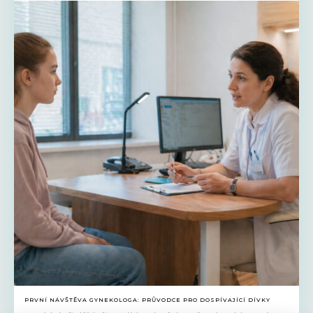
PRVNÍ NÁVŠTĚVA GYNEKOLOGA: PRŮVODCE PRO DOSPÍVAJÍCÍ DÍVKY