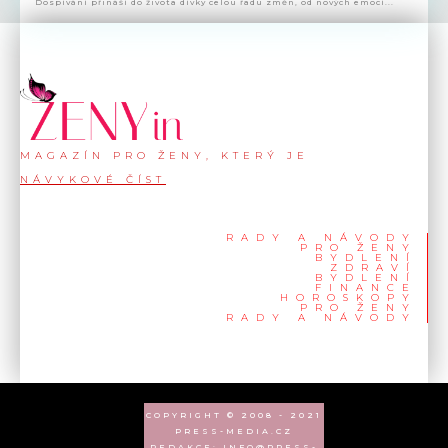
Dospívání přináší do života dívky celou řadu změn, od nových emocí...
MAGAZÍN PRO ŽENY, KTERÝ JE
NÁVYKOVÉ ČÍST
RADY A NÁVODY
PRO ŽENY
BYDLENÍ
ZDRAVÍ
BYDLENÍ
FINANCE
HOROSKOPY
PRO ŽENY
RADY A NÁVODY
COPYRIGHT © 2008 - 2021
PRESS-MEDIA.CZ
REDAKCE: INFO@PRESS-