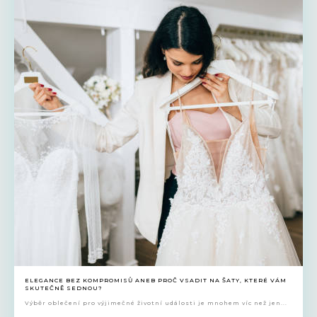
ELEGANCE BEZ KOMPROMISŮ ANEB PROČ VSADIT NA ŠATY, KTERÉ VÁM
SKUTEČNĚ SEDNOU?
Výběr oblečení pro výjimečné životní události je mnohem víc než jen...