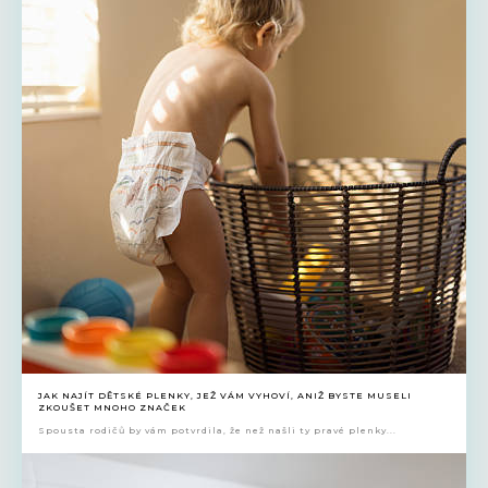
JAK NAJÍT DĚTSKÉ PLENKY, JEŽ VÁM VYHOVÍ, ANIŽ BYSTE MUSELI
ZKOUŠET MNOHO ZNAČEK
Spousta rodičů by vám potvrdila, že než našli ty pravé plenky...