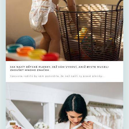
JAK NAJÍT DĚTSKÉ PLENKY, JEŽ VÁM VYHOVÍ, ANIŽ BYSTE MUSELI
ZKOUŠET MNOHO ZNAČEK
Spousta rodičů by vám potvrdila, že než našli ty pravé plenky...