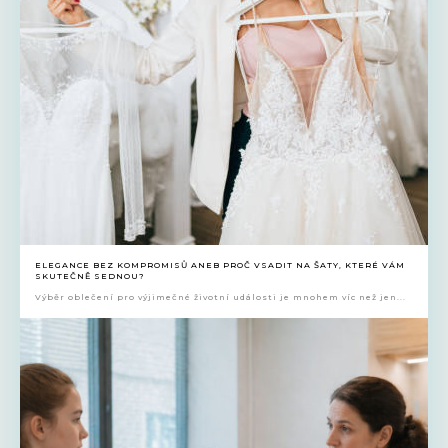
ELEGANCE BEZ KOMPROMISŮ ANEB PROČ VSADIT NA ŠATY, KTERÉ VÁM
SKUTEČNĚ SEDNOU?
Výběr oblečení pro výjimečné životní události je mnohem víc než jen...